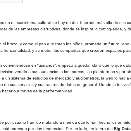
les en el ecosistema cultural de hoy en día. Internet, más allá de sus ca
oder de las empresas disruptivas, donde se inspira lo cutting-edge, y d
o el brazo, y como el pan que traen los niños, prometía un futuro lleno
la horizontalidad, y su motor, las compañías que crearon espacios par
n convirtiéndose en “usuarios”, empezó a quedar claro que lo que dab
elevisión vendía a sus audiencias a las marcas, las plataformas y portal
a un sistema de estudios de mercado y audiómetros, la web lo hacía 
rse en sus servicios y sus rastros de datos en general. Donde la televi
 hacerlo a través de la performatividad.
nde por usuario han ido mutando a medida que lo han hecho los ámbitos c
 está marcado por dos tendencias. Por un lado, en la era del
Big Data