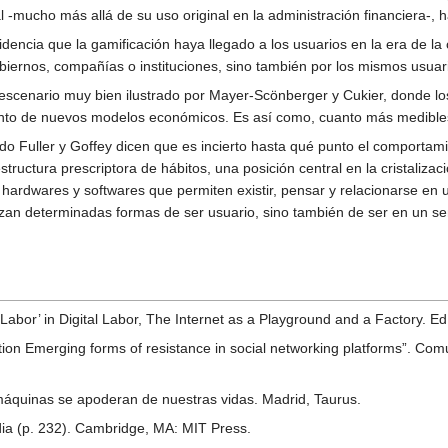
l -mucho más allá de su uso original en la administración financiera-, 
dencia que la gamificación haya llegado a los usuarios en la era de la
obiernos, compañías o instituciones, sino también por los mismos usua
scenario muy bien ilustrado por Mayer-Scönberger y Cukier, donde los 
ento de nuevos modelos económicos. Es así como, cuanto más medibles 
o Fuller y Goffey dicen que es incierto hasta qué punto el comportami
raestructura prescriptora de hábitos, una posición central en la cristal
hardwares y softwares que permiten existir, pensar y relacionarse en u
izan determinadas formas de ser usuario, sino también de ser en un se
Labor’ in Digital Labor, The Internet as a Playground and a Factory. E
ion Emerging forms of resistance in social networking platforms”. Com
máquinas se apoderan de nuestras vidas. Madrid, Taurus.
edia (p. 232). Cambridge, MA: MIT Press.