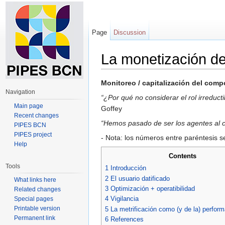
Page
Discussion
La monetización de
Jump to:
navigation
,
search
Monitoreo / capitalización del comp
Navigation
“¿Por qué no considerar el rol irreduct
Main page
Goffey
Recent changes
“Hemos pasado de ser los agentes al cu
PIPES BCN
PIPES project
- Nota: los números entre paréntesis s
Help
Contents
Tools
1
Introducción
2
El usuario datificado
What links here
3
Optimización + operatibilidad
Related changes
4
Vigilancia
Special pages
Printable version
5
La metrificación como (y de la) perform
Permanent link
6
References