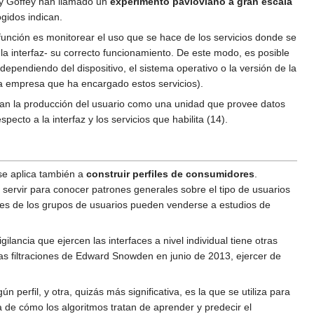
r y Goffey han llamado un
experimento pavloviano a gran escala
gidos indican.
función es monitorear el uso que se hace de los servicios donde se
a interfaz- su correcto funcionamiento. De este modo, es posible
 dependiendo del dispositivo, el sistema operativo o la versión de la
 la empresa que ha encargado estos servicios).
irman la producción del usuario como una unidad que provee datos
ecto a la interfaz y los servicios que habilita (14).
 se aplica también a
construir perfiles de consumidores
.
servir para conocer patrones generales sobre el tipo de usuarios
rales de los grupos de usuarios pueden venderse a estudios de
lancia que ejercen las interfaces a nivel individual tiene otras
as filtraciones de Edward Snowden en junio de 2013, ejercer de
perfil, y otra, quizás más significativa, es la que se utiliza para
 de cómo los algoritmos tratan de aprender y predecir el