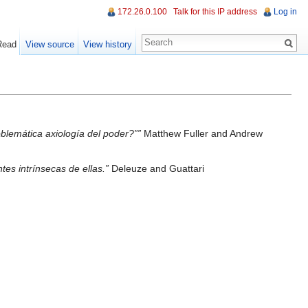
172.26.0.100
Talk for this IP address
Log in
Read
View source
View history
oblemática axiología del poder?””
Matthew Fuller and Andrew
es intrínsecas de ellas.”
Deleuze and Guattari