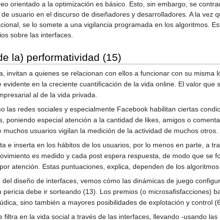
oreo orientado a la optimización es básico. Esto, sin embargo, se contr
a de usuario en el discurso de diseñadores y desarrolladores. A la vez q
onal, se lo somete a una vigilancia programada en los algoritmos. Est
os sobre las interfaces.
e la) performatividad (15)
ca, invitan a quienes se relacionan con ellos a funcionar con su misma
e evidente en la creciente cuantificación de la vida online. El valor q
presarial al de la vida privada.
 las redes sociales y especialmente Facebook habilitan ciertas condici
ios, poniendo especial atención a la cantidad de likes, amigos o comentar
 muchos usuarios vigilan la medición de la actividad de muchos otros.
ta e inserta en los hábitos de los usuarios, por lo menos en parte, a 
movimiento es medido y cada post espera respuesta, de modo que se f
por atención. Estas puntuaciones, explica, dependen de los algoritmos p
del diseño de interfaces, vemos cómo las dinámicas de juego configura
 pericia debe ir sorteando (13). Los premios (o microsafisfacciones) ba
údica, sino también a mayores posibilidades de explotación y control (6
filtra en la vida social a través de las interfaces, llevando -usando las