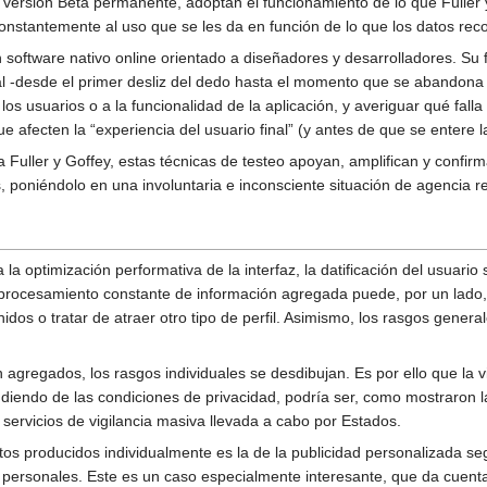
na versión Beta permanente, adoptan el funcionamiento de lo que Fulle
onstantemente al uso que se les da en función de lo que los datos reco
 software nativo online orientado a diseñadores y desarrolladores. Su 
l -desde el primer desliz del dedo hasta el momento que se abandona l
los usuarios o a la funcionalidad de la aplicación, y averiguar qué falla
ue afecten la “experiencia del usuario final” (y antes de que se entere
a Fuller y Goffey, estas técnicas de testeo apoyan, amplifican y conf
, poniéndolo en una involuntaria e inconsciente situación de agencia resp
la optimización performativa de la interfaz, la datificación del usuario
 procesamiento constante de información agregada puede, por un lado, 
nidos o tratar de atraer otro tipo de perfil. Asimismo, los rasgos gene
agregados, los rasgos individuales se desdibujan. Es por ello que la vigi
diendo de las condiciones de privacidad, podría ser, como mostraron l
servicios de vigilancia masiva llevada a cabo por Estados.
os producidos individualmente es la de la publicidad personalizada según 
s personales. Este es un caso especialmente interesante, que da cuenta