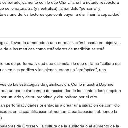
adice paradójicamente con lo que Olia Liliana ha notado respecto a
ue se lo naturaliza (y neutraliza) llamándolo “persona” y
e es uno de los factores que contribuyen a disminuir la capacidad
 lógica, llevando a menudo a una normalización basada en objetivos
ue se da a las métricas como estándares de medición se está
ones de performatividad que estimulan lo que él llama “cultura del
ios en sus perfiles y los ajenos, crean un “grafóptico”, una
través de las estrategias de gamificación. Como muestra Daphne
orma un particular campo de acción donde los contenidos compiten
or un lado y de su prontitud y virtuosismo por el otro.
n performatividades orientadas a crear una situación de conflicto
sados en la cuantificación alimentan la participación, abriendo la
).
 palabras de Grosser-, la cultura de la auditoría o el aumento de la