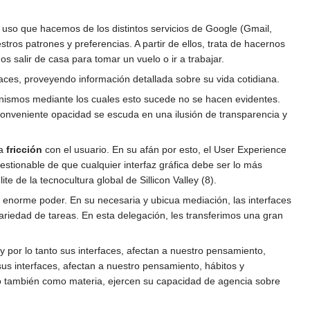
l uso que hacemos de los distintos servicios de Google (Gmail,
ros patrones y preferencias. A partir de ellos, trata de hacernos
s salir de casa para tomar un vuelo o ir a trabajar.
aces, proveyendo información detallada sobre su vida cotidiana.
anismos mediante los cuales esto sucede no se hacen evidentes.
conveniente opacidad se escuda en una ilusión de transparencia y
la
fricción
con el usuario. En su afán por esto, el User Experience
uestionable de que cualquier interfaz gráfica debe ser lo más
te de la tecnocultura global de Sillicon Valley (8).
un enorme poder. En su necesaria y ubicua mediación, las interfaces
riedad de tareas. En esta delegación, les transferimos una gran
y por lo tanto sus interfaces, afectan a nuestro pensamiento,
us interfaces, afectan a nuestro pensamiento, hábitos y
o también como materia, ejercen su capacidad de agencia sobre