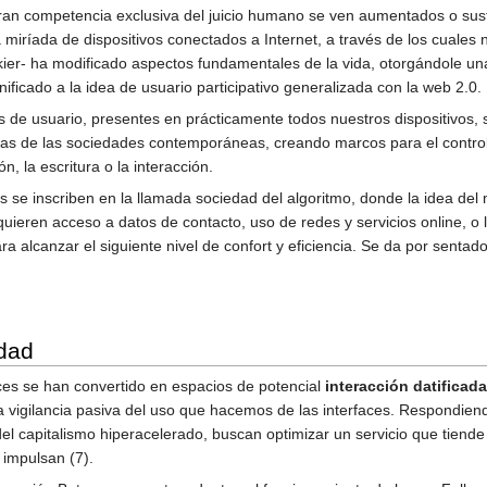
an competencia exclusiva del juicio humano se ven aumentados o susti
 miríada de dispositivos conectados a Internet, a través de los cuale
r- ha modificado aspectos fundamentales de la vida, otorgándole una 
icado a la idea de usuario participativo generalizada con la web 2.0.
cas de usuario, presentes en prácticamente todos nuestros dispositivos
as de las sociedades contemporáneas, creando marcos para el control, l
n, la escritura o la interacción.
 se inscriben en la llamada sociedad del algoritmo, donde la idea del
quieren acceso a datos de contacto, uso de redes y servicios online, o 
ara alcanzar el siguiente nivel de confort y eficiencia. Se da por sen
idad
ces se han convertido en espacios de potencial
interacción datificada
a vigilancia pasiva del uso que hacemos de las interfaces. Respondiendo
del capitalismo hiperacelerado, buscan optimizar un servicio que tiende
impulsan (7).