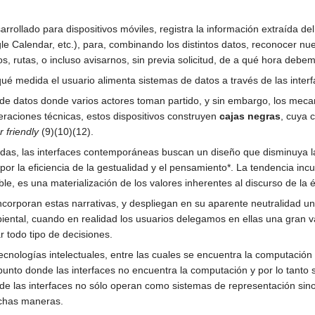
rrollado para dispositivos móviles, registra la información extraída de
alendar, etc.), para, combinando los distintos datos, reconocer nuest
rutas, o incluso avisarnos, sin previa solicitud, de a qué hora debemo
é medida el usuario alimenta sistemas de datos a través de las interf
 de datos donde varios actores toman partido, y sin embargo, los mec
eraciones técnicas, estos dispositivos construyen
cajas negras
, cuya 
r friendly
(9)(10)(12).
idas, las interfaces contemporáneas buscan un diseño que disminuya 
por la eficiencia de la gestualidad y el pensamiento*. La tendencia inc
ble, es una materialización de los valores inherentes al discurso de la éli
 incorporan estas narrativas, y despliegan en su aparente neutralidad 
ental, cuando en realidad los usuarios delegamos en ellas una gran va
r todo tipo de decisiones.
ecnologías intelectuales, entre las cuales se encuentra la computación 
unto donde las interfaces no encuentra la computación y por lo tanto s
e las interfaces no sólo operan como sistemas de representación sin
uchas maneras.